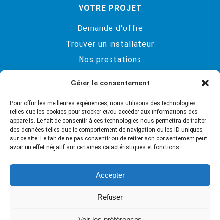
VOTRE PROJET
Demande d'offre
Trouver un installateur
Nos prestations
Brochures / Catalogue
Gérer le consentement
CONTACT
Pour offrir les meilleures expériences, nous utilisons des technologies
Bois et Lumière SA
telles que les cookies pour stocker et/ou accéder aux informations des
appareils. Le fait de consentir à ces technologies nous permettra de traiter
Chemin de La Scie 1
des données telles que le comportement de navigation ou les ID uniques
sur ce site. Le fait de ne pas consentir ou de retirer son consentement peut
1405 Pomy
avoir un effet négatif sur certaines caractéristiques et fonctions.
Tél. : 024 435 13 04
Email:
info@solatube.ch
Accepter
Refuser
Voir les préférences